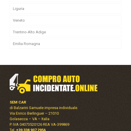
Liguria
Veneto
Trentino-Alto Adige
Emilia Romagna
SEM CAR
di Balzarini Samuele impresa individuale.
Via Enrico Berlinguer – 21010
Golasecca – VA – Italia
P. IVA 04073520126 REA VA-399869
Tel.
+39 338 907 2956