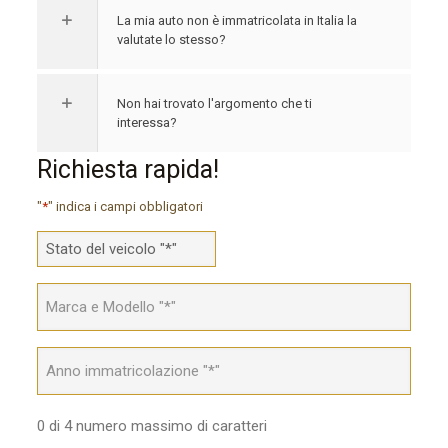
La mia auto non è immatricolata in Italia la
valutate lo stesso?
Non hai trovato l'argomento che ti
interessa?
Richiesta rapida!
"
*
" indica i campi obbligatori
La
tua
macchina
Marca
è:
&
*
Modello
*
Anno
immatricolazione
*
0 di 4 numero massimo di caratteri